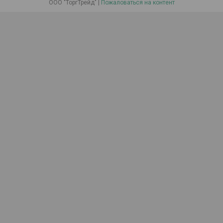
ООО "ТоргТрейд" |
Пожаловаться на контент