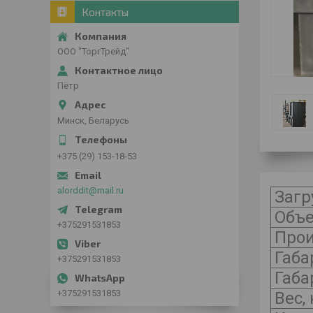
Контакты
ООО "ТоргТрейд"
Пётр
Минск, Беларусь
+375 (29) 153-18-53
alorddit@mail.ru
Загр
Объе
+375291531853
Прои
Габа
+375291531853
Габа
+375291531853
Вес, 