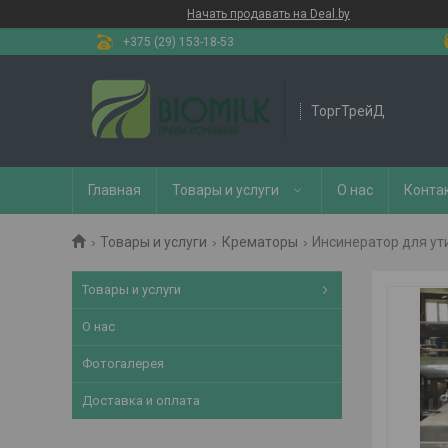
Начать продавать на Deal.by
+375 (29) 153-18-53
ТоргТрейД
Главная
Товары и услуги
О нас
Конта
Товары и услуги
Крематоры
Инсинератор для ути
Товары и услуги
О нас
Фотогалерея
Доставка и оплата