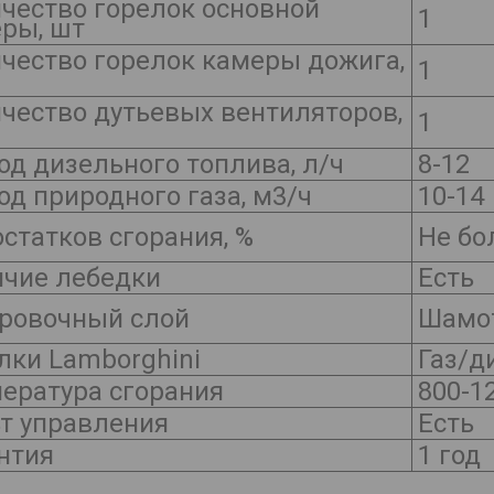
чество горелок основной
1
ры, шт
чество горелок камеры дожига,
1
чество дутьевых вентиляторов,
1
од дизельного топлива, л/ч
8-12
од природного газа, м3/ч
10-14
остатков сгорания, %
Не бо
чие лебедки
Есть
ровочный слой
Шамот
лки Lamborghini
Газ/д
ература сгорания
800-1
т управления
Есть
нтия
1 год