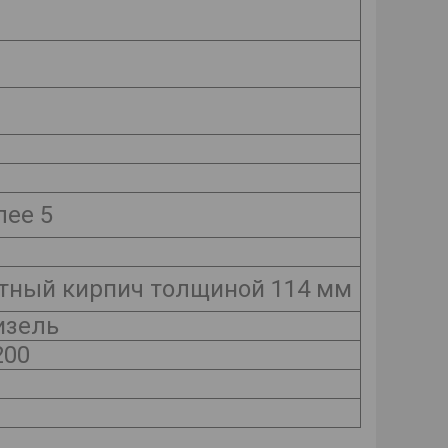
лее 5
ный кирпич толщиной 114 мм
изель
200