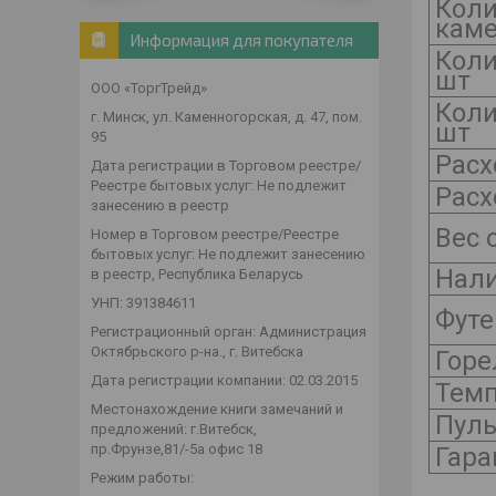
Коли
каме
Информация для покупателя
Коли
шт
ООО «ТоргТрейд»
Коли
г. Минск, ул. Каменногорская, д. 47, пом.
шт
95
Расх
Дата регистрации в Торговом реестре/
Реестре бытовых услуг: Не подлежит
Расх
занесению в реестр
Вес 
Номер в Торговом реестре/Реестре
бытовых услуг: Не подлежит занесению
Нали
в реестр, Республика Беларусь
УНП: 391384611
Футе
Регистрационный орган: Администрация
Октябрьского р-на., г. Витебска
Горе
Дата регистрации компании: 02.03.2015
Темп
Местонахождение книги замечаний и
Пуль
предложений: г.Витебск,
пр.Фрунзе,81/-5а офис 18
Гара
Режим работы: