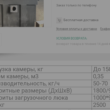
Заказ только по телефону
Бесплатная доставка
Условия оплаты и доставки
Графи
возврат товара в течение 14 дней
узка камеры, кг
До 15
м камеры, м3
0,35
зводительность, кг/ч
50-70
ритные размеры (ДхШхВ)
1800/
риты загрузочного люка
1000*
кг
2500