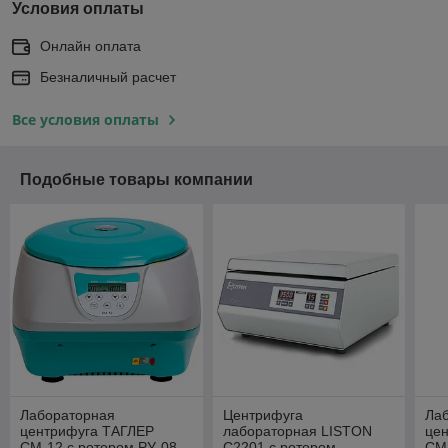
Условия оплаты
Онлайн оплата
Безналичный расчет
Все условия оплаты
Подобные товары компании
Лабораторная
Центрифуга
Ла
центрифуга ТАГЛЕР
лабораторная LISTON
це
СМ-12 с ротором РУ-08
C2201 c ротором
СМ-