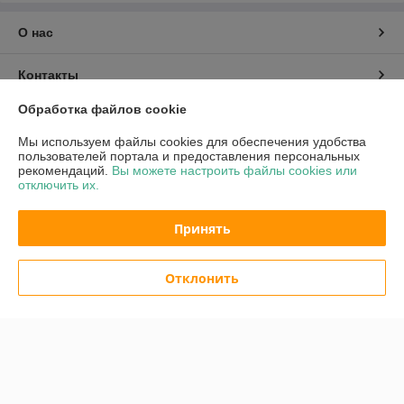
О нас
Контакты
Обработка файлов cookie
Доставка и оплата
Мы используем файлы cookies для обеспечения удобства
пользователей портала и предоставления персональных
График работы
рекомендаций.
Вы можете настроить файлы cookies или
отключить их.
Полная версия сайта
Принять
Политика обработки cookies
Отклонить
Сайт создан на платформе Deal.by